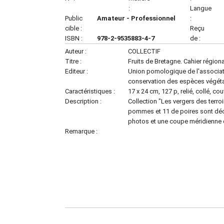
:
Langue
Public
Amateur - Professionnel
:
cible :
Reçu
ISBN :
978-2-9535883-4-7
de :
Auteur :
COLLECTIF
Titre :
Fruits de Bretagne. Cahier région
Editeur :
Union pomologique de l'associati
conservation des espèces végét
Caractéristiques :
17 x 24 cm, 127 p, relié, collé, co
Description :
Collection "Les vergers des terroi
pommes et 11 de poires sont décri
photos et une coupe méridienne d
Remarque :