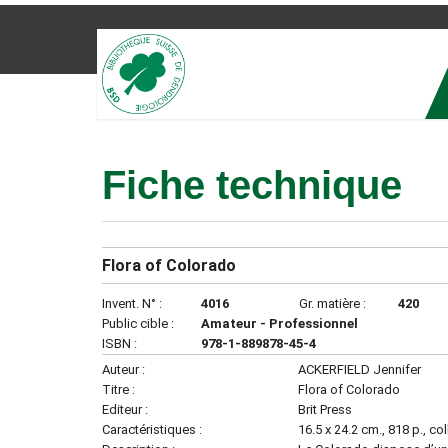
Fiche technique
Flora of Colorado
Invent. N° :
4016
Gr. matière :
420
Public cible :
Amateur - Professionnel
ISBN :
978-1-889878-45-4
Auteur :
ACKERFIELD Jennifer
Titre :
Flora of Colorado
Editeur :
Brit Press
Caractéristiques :
16.5 x 24.2 cm., 818 p., col