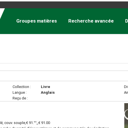
Groupes matières
Recherche avancée
D
Collection :
Livre
Di
Langue :
Anglais
An
Reçu de :
lé, couv. souple,€ 91.°°,,€ 91.00