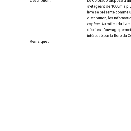
Description :
Le Colorado dispose d’un
s’étageant de 1000m à plu
livre se présente comme u
distribution, les informati
espèce. Au milieu du livre
décrites. L’ouvrage permet
intéressé par la flore du C
Remarque :